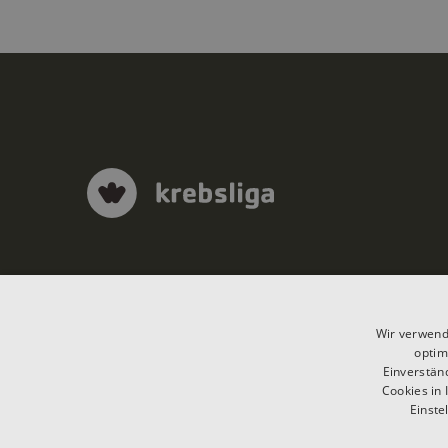
Wir verwend
optim
Einverstän
Cookies in 
Einste