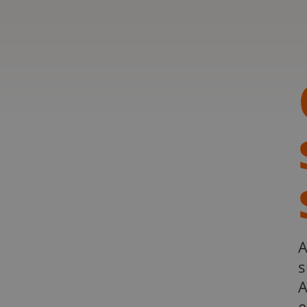
A
s
A
e