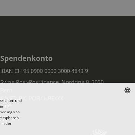
Spendenkonto
IBAN CH 95 0900 0000 3000 4843 9
Swiss Post-Postfinance, Nordring 8, 3030
Bern
SWIFT: BIC POFICHBEXXX
srichten und
um ihr
GERMAN
cherung von
FRANÇAIS
ivatsphären-
 in der
ITALIANO