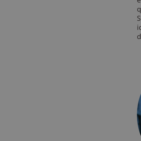
q
S
i
d