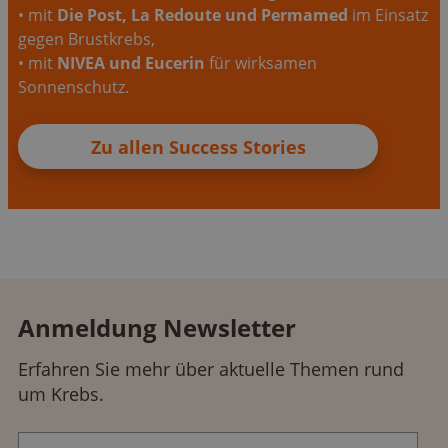
• mit
Die Post, La Redoute und Permamed
im Einsatz
gegen Brustkrebs,
• mit
NIVEA und Eucerin
für wirksamen
Sonnenschutz.
Zu allen Success Stories
Anmeldung Newsletter
Erfahren Sie mehr über aktuelle Themen rund
um Krebs.