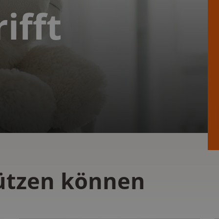
ifft
tützen können