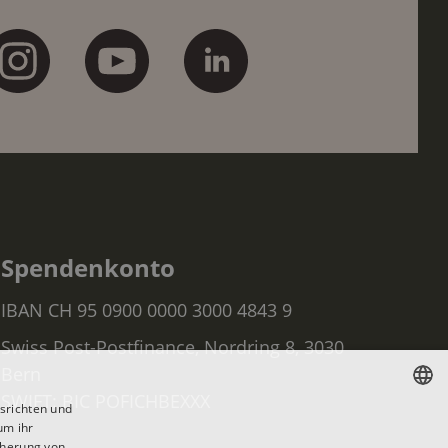
Spendenkonto
IBAN CH 95 0900 0000 3000 4843 9
Swiss Post-Postfinance, Nordring 8, 3030
Bern
SWIFT: BIC POFICHBEXXX
srichten und
um ihr
GERMAN
cherung von