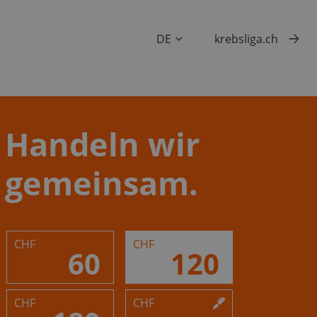
DE
krebsliga.ch
Handeln wir
gemeinsam.
CHF
CHF
60
120
CHF
CHF