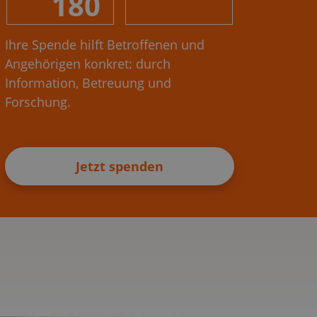
180
Ihre Spende hilft Betroffenen und
Angehörigen konkret: durch
Information, Betreuung und
Forschung.
Jetzt spenden