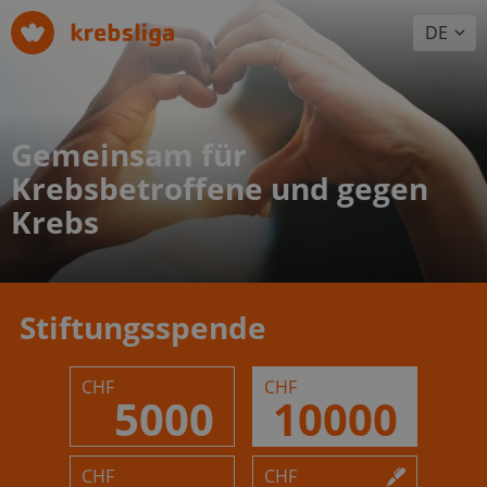
DE
Gemeinsam für
Krebsbetroffene und gegen
Krebs
Stiftungsspende
CHF
CHF
5000
10000
CHF
CHF