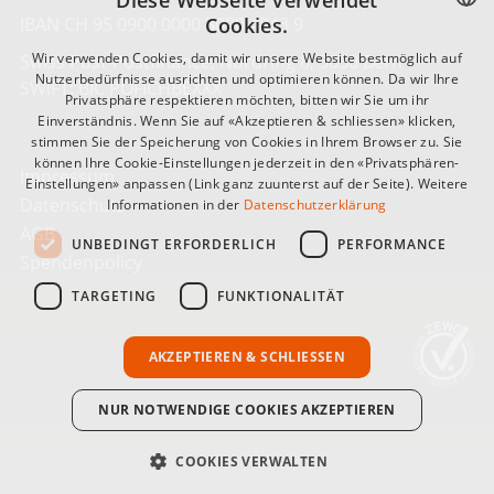
Diese Webseite verwendet
IBAN CH 95 0900 0000 3000 4843 9
Cookies.
GERMAN
Wir verwenden Cookies, damit wir unsere Website bestmöglich auf
Swiss Post-Postfinance, Nordring 8, 3030 Bern
Nutzerbedürfnisse ausrichten und optimieren können. Da wir Ihre
SWIFT: BIC POFICHBEXXX
FRANÇAIS
Privatsphäre respektieren möchten, bitten wir Sie um ihr
Einverständnis. Wenn Sie auf «Akzeptieren & schliessen» klicken,
ITALIANO
stimmen Sie der Speicherung von Cookies in Ihrem Browser zu. Sie
können Ihre Cookie-Einstellungen jederzeit in den «Privatsphären-
Impressum
Einstellungen» anpassen (Link ganz zuunterst auf der Seite). Weitere
Datenschutz
Informationen in der
Datenschutzerklärung
AGB
UNBEDINGT ERFORDERLICH
PERFORMANCE
Spendenpolicy
TARGETING
FUNKTIONALITÄT
AKZEPTIEREN & SCHLIESSEN
NUR NOTWENDIGE COOKIES AKZEPTIEREN
COOKIES VERWALTEN